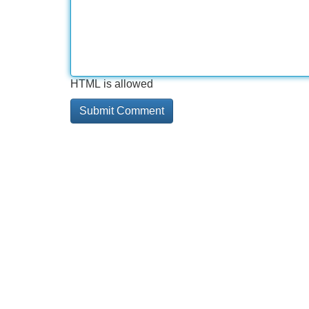
HTML is allowed