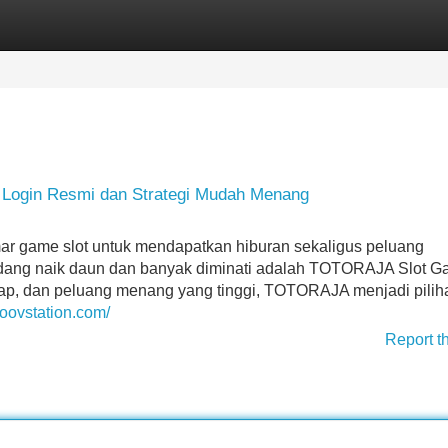
Categories
Register
Login
 Login Resmi dan Strategi Mudah Menang
r game slot untuk mendapatkan hiburan sekaligus peluang
edang naik daun dan banyak diminati adalah TOTORAJA Slot G
gkap, dan peluang menang yang tinggi, TOTORAJA menjadi pilih
proovstation.com/
Report t