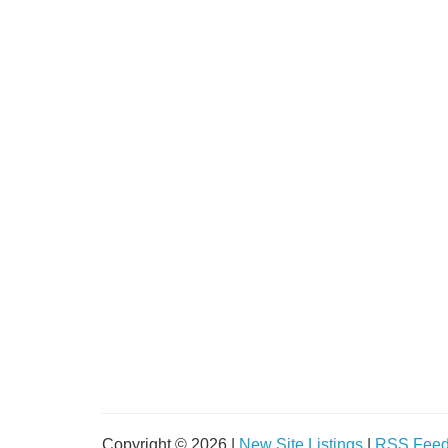
Copyright © 2026 |
New Site Listings
|
RSS Fee