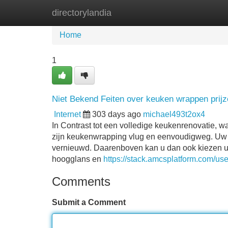
directorylandia
Home
New Site Listings
Add Site
Home
1
Niet Bekend Feiten over keuken wrappen prij
Internet
303 days ago
michael493t2ox4
In Contrast tot een volledige keukenrenovatie, 
zijn keukenwrapping vlug en eenvoudigweg. Uw k
vernieuwd. Daarenboven kan u dan ook kiezen uit
hoogglans en
https://stack.amcsplatform.com/u
Comments
Submit a Comment