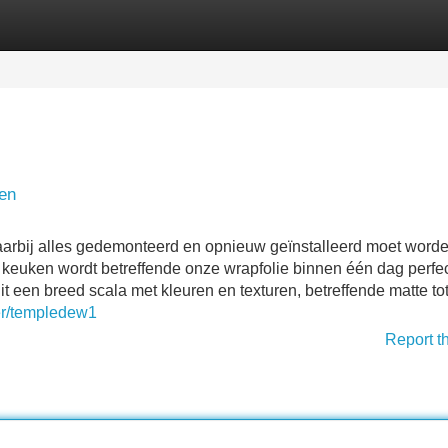
Categories
Register
Login
zen
waarbij alles gedemonteerd en opnieuw geïnstalleerd moet word
euken wordt betreffende onze wrapfolie binnen één dag perfe
 een breed scala met kleuren en texturen, betreffende matte to
ser/templedew1
Report t