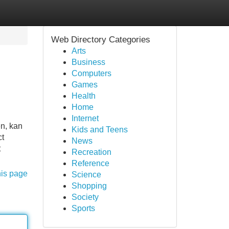
Web Directory Categories
Arts
Business
Computers
Games
Health
Home
Internet
en, kan
Kids and Teens
ct
News
t
Recreation
Reference
his page
Science
Shopping
Society
Sports