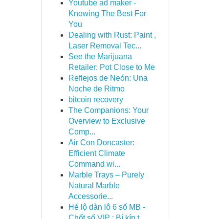
Youtube ad maker -
Knowing The Best For
You
Dealing with Rust: Paint ,
Laser Removal Tec...
See the Marijuana
Retailer: Pot Close to Me
Reflejos de Neón: Una
Noche de Ritmo
bitcoin recovery
The Companions: Your
Overview to Exclusive
Comp...
Air Con Doncaster:
Efficient Climate
Command wi...
Marble Trays – Purely
Natural Marble
Accessorie...
Hé lộ dàn lô 6 số MB -
Chốt số VIP : Bí kíp t...