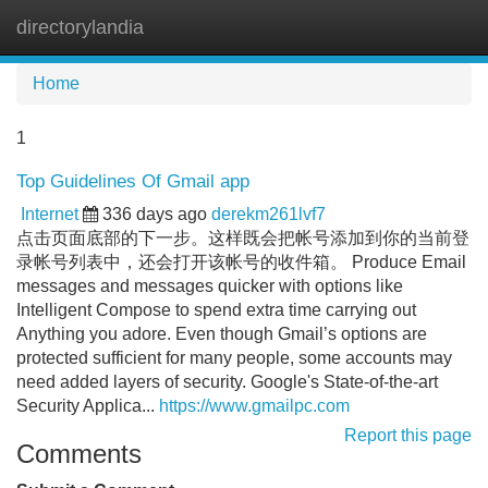
directorylandia
Tog
navi
Home
1
Top Guidelines Of Gmail app
Internet
336 days ago
derekm261lvf7
点击页面底部的下一步。这样既会把帐号添加到你的当前登
录帐号列表中，还会打开该帐号的收件箱。 Produce Email
messages and messages quicker with options like
Intelligent Compose to spend extra time carrying out
Anything you adore. Even though Gmail’s options are
protected sufficient for many people, some accounts may
need added layers of security. Google's State-of-the-art
Security Applica...
https://www.gmailpc.com
Report this page
Comments