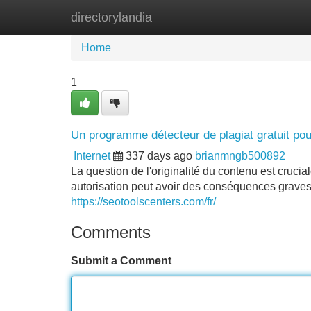
directorylandia
Home
New Site Listings
Add Site
Home
1
Un programme détecteur de plagiat gratuit pou
Internet
337 days ago
brianmngb500892
La question de l'originalité du contenu est cruci
autorisation peut avoir des conséquences graves, 
https://seotoolscenters.com/fr/
Comments
Submit a Comment