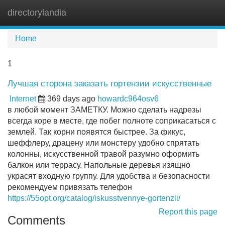
directorylandia
Tog
navi
Home
1
Лучшая сторона заказать гортензии искусственные
Internet
369 days ago
howardc964osv6
в любой момент ЗАМЕТКУ. Можно сделать надрезы
всегда коре в месте, где побег полноте соприкасаться с
землей. Так корни появятся быстрее. За фикус,
шеффлеру, драцену или монстеру удобно спрятать
колонны, искусственной травой разумно оформить
балкон или террасу. Напольные деревья изящно
украсят входную группу. Для удобства и безопасности
рекомендуем привязать телефон
https://55opt.org/catalog/iskusstvennye-gortenzii/
Report this page
Comments