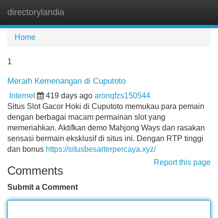
directorylandia
Tog
navi
Home
1
Meraih Kemenangan di Cuputoto
Internet
419 days ago
aronqfzs150544
Situs Slot Gacor Hoki di Cuputoto memukau para pemain
dengan berbagai macam permainan slot yang
memeriahkan. Aktifkan demo Mahjong Ways dan rasakan
sensasi bermain eksklusif di situs ini. Dengan RTP tinggi
dan bonus
https://situsbesarterpercaya.xyz/
Report this page
Comments
Submit a Comment