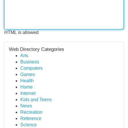
HTML is allowed
Web Directory Categories
Arts
Business
Computers
Games
Health
Home
Internet
Kids and Teens
News
Recreation
Reference
Science