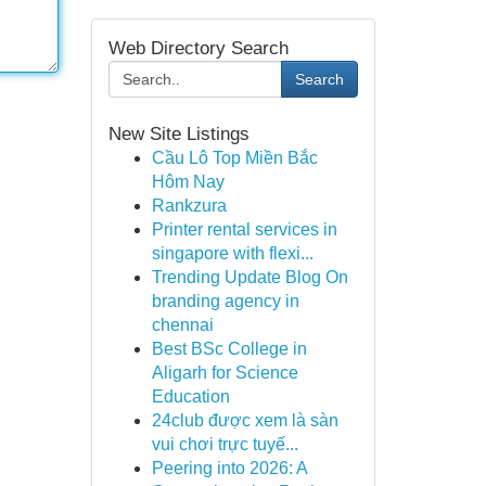
Web Directory Search
Search
New Site Listings
Cầu Lô Top Miền Bắc
Hôm Nay
Rankzura
Printer rental services in
singapore with flexi...
Trending Update Blog On
branding agency in
chennai
Best BSc College in
Aligarh for Science
Education
24club được xem là sàn
vui chơi trực tuyế...
Peering into 2026: A