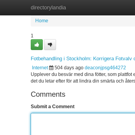
directorylandia
Home
New Site Listings
Add Site
Home
1
Fotbehandling i Stockholm: Korrigera Fotvalv 
Internet
504 days ago
deaconjpsg464272
Upplever du besvär med dina fötter, som plattfot 
det du letar efter för att lindra din smärta och åter
Comments
Submit a Comment