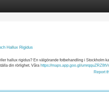
Categories
Register
Login
och Hallux Rigidus
eller hallux rigidus? En välgörande fotbehandling i Stockholm k
ställa din rörlighet. Våra
https://maps.app.goo.gl/umrqquZRZ8t
Report t