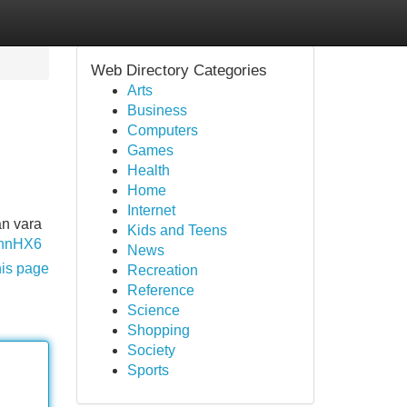
Web Directory Categories
Arts
Business
Computers
Games
Health
Home
Internet
an vara
Kids and Teens
VnnHX6
News
his page
Recreation
Reference
Science
Shopping
Society
Sports