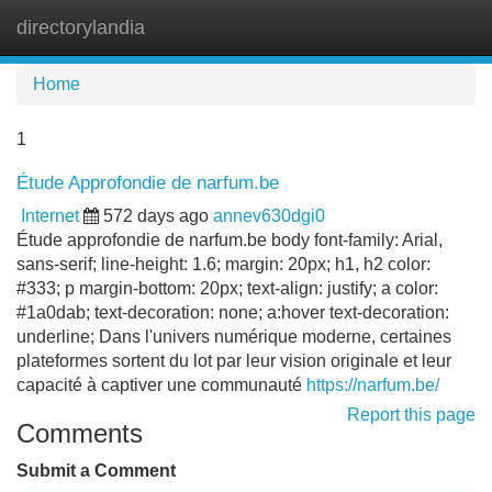
directorylandia
Tog
navi
Home
1
Étude Approfondie de narfum.be
Internet
572 days ago
annev630dgi0
Étude approfondie de narfum.be body font-family: Arial,
sans-serif; line-height: 1.6; margin: 20px; h1, h2 color:
#333; p margin-bottom: 20px; text-align: justify; a color:
#1a0dab; text-decoration: none; a:hover text-decoration:
underline; Dans l'univers numérique moderne, certaines
plateformes sortent du lot par leur vision originale et leur
capacité à captiver une communauté
https://narfum.be/
Report this page
Comments
Submit a Comment