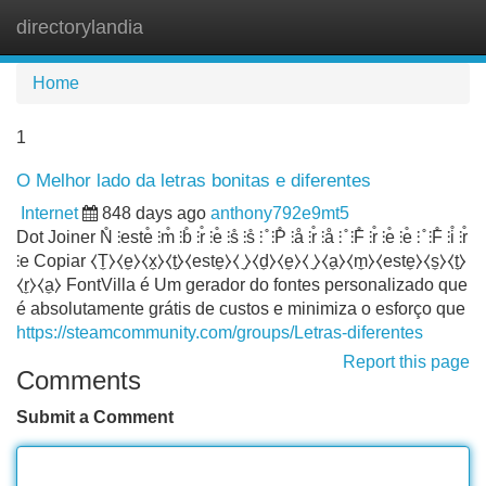
directorylandia
Tog
navi
Home
1
O Melhor lado da letras bonitas e diferentes
Internet
848 days ago
anthony792e9mt5
Dot Joiner N̊ ⫶este̊ ⫶m̊ ⫶b̊ ⫶r̊ ⫶e̊ ⫶s̊ ⫶s̊ ⫶ ̊ ⫶P̊ ⫶å ⫶r̊ ⫶å ⫶ ̊ ⫶F̊ ⫶r̊ ⫶e̊ ⫶e̊ ⫶ ̊ ⫶F̊ ⫶i̊ ⫶r̊
⫶e Copiar ⧼T̼⧽⧼e̼⧽⧼x̼⧽⧼t̼⧽⧼este̼⧽⧼ ̼⧽⧼d̼⧽⧼e̼⧽⧼ ̼⧽⧼a̼⧽⧼m̼⧽⧼este̼⧽⧼s̼⧽⧼t̼⧽
⧼r̼⧽⧼a̼⧽ FontVilla é Um gerador do fontes personalizado que
é absolutamente grátis de custos e minimiza o esforço que
https://steamcommunity.com/groups/Letras-diferentes
Report this page
Comments
Submit a Comment