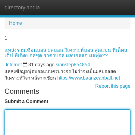
directorylandia
Tog
navi
Home
1
แหล่งรวมเซียนบอล ผลบอล วิเคราะห์บอล สุดแม่น ทีเด็ดส
เต็ป ทีเด็ดบอลชุด ราคาบอล ผลบอลสด ผลฟุต??
Internet
31 days ago
sianstep854854
แหล่งข้อมูลฟุตบอลแบบครบวงจร ไม่ว่าจะเป็นผลบอลสด
วิเคราะห์วิจารณ์จากเซียน
https://www.baanzeanball.net
Report this page
Comments
Submit a Comment