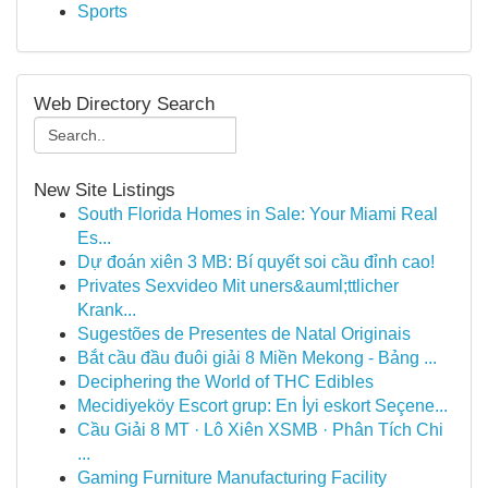
Sports
Web Directory Search
New Site Listings
South Florida Homes in Sale: Your Miami Real
Es...
Dự đoán xiên 3 MB: Bí quyết soi cầu đỉnh cao!
Privates Sexvideo Mit uners&auml;ttlicher
Krank...
Sugestões de Presentes de Natal Originais
Bắt cầu đầu đuôi giải 8 Miền Mekong - Bảng ...
Deciphering the World of THC Edibles
Mecidiyeköy Escort grup: En İyi eskort Seçene...
Cầu Giải 8 MT · Lô Xiên XSMB · Phân Tích Chi
...
Gaming Furniture Manufacturing Facility