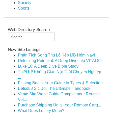
Society
Sports
Web Directory Search
New Site Listings
Phân Tích Song Thủ Lô Kép MB Hôm Nay!
Unlocking Potential: A Deep Dive into VITAL89
Luke 10: A Deep Dive Bible Study
Thiết Kế Không Gian Nội Thất Chuyên Nghiệp :
...
Fishing Boats: Your Guide to Types & Selection
Betso88 Sic Bo: The Ultimate Handbook
Vente Site Web : Guide Complet pour Réussir
Vot...
Purchase Shipping Units: Your Remote Carg...
What Does Lottery Mean?