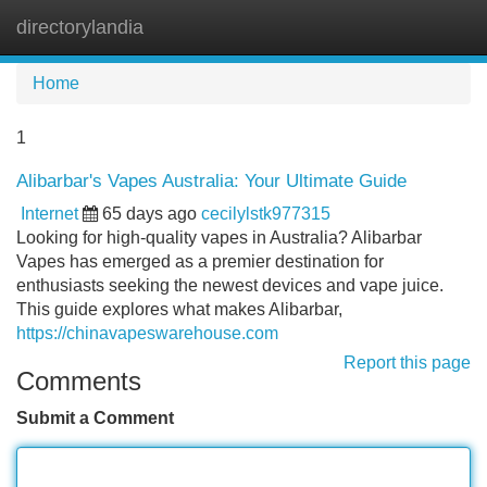
directorylandia
Tog
navi
Home
1
Alibarbar's Vapes Australia: Your Ultimate Guide
Internet
65 days ago
cecilylstk977315
Looking for high-quality vapes in Australia? Alibarbar
Vapes has emerged as a premier destination for
enthusiasts seeking the newest devices and vape juice.
This guide explores what makes Alibarbar,
https://chinavapeswarehouse.com
Report this page
Comments
Submit a Comment