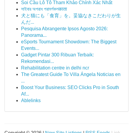
Soi Cầu Lô Tô Tham Khảo Chính Xác Nhất
সাইবার অপরাধ পরামর্শকলकाता
犬と猫にも「食育」を。妥協なきこだわりが生
んだ...
Pesquisa Abrangente Ipsos Agosto 2026:
Panorama...
eSports Tournament Showdown: The Biggest
Events...
Gadget Pintar 300 Ribuan Terbaik:
Rekomendasi...
Rehabilitation centre in delhi ncr
The Greatest Guide To Villa Ángela Noticias en
...
Boost Your Business: SEO Clicks Pro in South
Af...
Ablelinks
Copyright © 2026 |
New Site Listings
|
RSS Feeds
Link