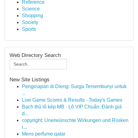
Reference
Science
Shopping
Society
Sports
Web Directory Search
New Site Listings
Penginapan di Dieng: Surga Tersembunyi untuk
...
Live Game Scores & Results - Today's Games
Bạch thủ lô kép MB · Lô VIP Chuẩn: Đánh giá
d...
copyright: Unerwünschte Wirkungen und Risiken
i...
Mens perfume qatar