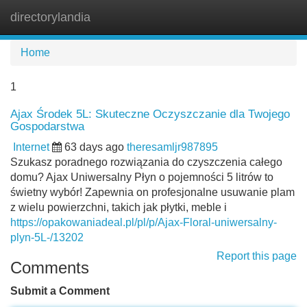
directorylandia
Tog
navi
Home
1
Ajax Środek 5L: Skuteczne Oczyszczanie dla Twojego
Gospodarstwa
Internet
63 days ago
theresamljr987895
Szukasz poradnego rozwiązania do czyszczenia całego
domu? Ajax Uniwersalny Płyn o pojemności 5 litrów to
świetny wybór! Zapewnia on profesjonalne usuwanie plam
z wielu powierzchni, takich jak płytki, meble i
https://opakowaniadeal.pl/pl/p/Ajax-Floral-uniwersalny-
plyn-5L-/13202
Report this page
Comments
Submit a Comment