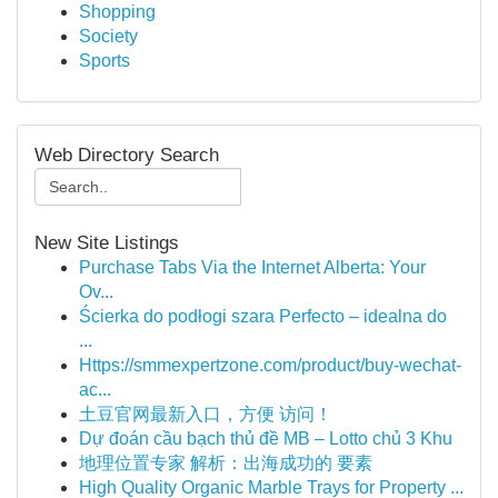
Shopping
Society
Sports
Web Directory Search
New Site Listings
Purchase Tabs Via the Internet Alberta: Your
Ov...
Ścierka do podłogi szara Perfecto – idealna do
...
Https://smmexpertzone.com/product/buy-wechat-
ac...
土豆官网最新入口，方便 访问！
Dự đoán cầu bạch thủ đề MB – Lotto chủ 3 Khu
地理位置专家 解析：出海成功的 要素
High Quality Organic Marble Trays for Property ...